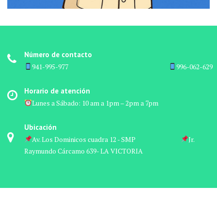
Número de contacto
941-995-977 ‎ ‎ ‎ ‎ ‎ ‎ ‎ ‎ ‎ ‎ ‎ ‎ ‎ ‎ ‎ ‎ ‎ ‎ ‎ ‎ ‎ ‎ ‎ ‎ ‎ ‎ ‎ ‎ ‎ ‎ ‎ ‎ ‎ ‎ ‎ ‎ ‎ ‎ ‎ ‎ ‎ ‎ ‎ ‎ ‎ ‎ ‎ ‎ ‎ ‎ ‎ ‎ ‎ ‎ ‎ ‎ ‎ ‎ ‎ ‎ ‎ ‎ ‎ ‎ ‎ ‎ ‎ ‎
996-062-629
Horario de atención
Lunes a Sábado: 10 am a 1pm – 2pm a 7pm
Ubicación
Av. Los Dominicos cuadra 12 - SMP‎ ‎ ‎ ‎ ‎ ‎ ‎ ‎ ‎ ‎ ‎ ‎ ‎ ‎ ‎ ‎ ‎ ‎ ‎ ‎ ‎ ‎ ‎ ‎ ‎ ‎ ‎ ‎ ‎ ‎ ‎ ‎
Jr.
Raymundo Cárcamo 639- LA VICTORIA
© Todos los derechos reservados 2024