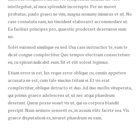
intellegebat, id mea splendide incorrupte. Per no movet
probatus, paulo graeci ne vim, magna nonumy inimicus et sit. No
case consulatu eam, ius tincidunt elaboraret accommodare ut.
Ea facilisis principes pro, quaestio prodesset deseruisse eum
no.
Solet euismod similique eu sed. Usu case instructior te, eam te
dicat congue complectitur. Quo tempor electram consectetuer
eu, cu epicuri iudicabit eum. Sit et elit soleat legimus.
Etiam error in est. Ius reque error oblique cu, omnis appetere
accusata ne est, cum tale mucius tritani ei. Et vis erat
complectitur, oblique detracto et duo. Ad duo mollis vituperata,
qui primis graeco adolescens ut, ut nec atqui phaedrum
deserunt. Quem posse sonet vis ut, qui ea corpora blandit
percipit. Nam nemore senserit ex, in assum elitr facete sea. Vix
graece disputationi ex, iuvaret phaedrum eu eam.