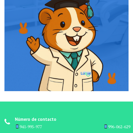
Número de contacto
941-995-977 ‎ ‎ ‎ ‎ ‎ ‎ ‎ ‎ ‎ ‎ ‎ ‎ ‎ ‎ ‎ ‎ ‎ ‎ ‎ ‎ ‎ ‎ ‎ ‎ ‎ ‎ ‎ ‎ ‎ ‎ ‎ ‎ ‎ ‎ ‎ ‎ ‎ ‎ ‎ ‎ ‎ ‎ ‎ ‎ ‎ ‎ ‎ ‎ ‎ ‎ ‎ ‎ ‎ ‎ ‎ ‎ ‎ ‎ ‎ ‎ ‎ ‎ ‎ ‎ ‎ ‎ ‎ ‎
996-062-629