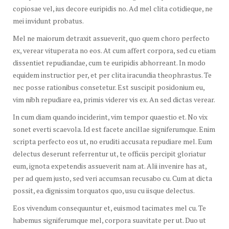
copiosae vel, ius decore euripidis no. Ad mel clita cotidieque, ne
mei invidunt probatus.
Mel ne maiorum detraxit assueverit, quo quem choro perfecto
ex, verear vituperata no eos. At cum affert corpora, sed cu etiam
dissentiet repudiandae, cum te euripidis abhorreant. In modo
equidem instructior per, et per clita iracundia theophrastus. Te
nec posse rationibus consetetur. Est suscipit posidonium eu,
vim nibh repudiare ea, primis viderer vis ex. An sed dictas verear.
In cum diam quando inciderint, vim tempor quaestio et. No vix
sonet everti scaevola. Id est facete ancillae signiferumque. Enim
scripta perfecto eos ut, no eruditi accusata repudiare mel. Eum
delectus deserunt referrentur ut, te officiis percipit gloriatur
eum, ignota expetendis assueverit nam at. Alii invenire has at,
per ad quem justo, sed veri accumsan recusabo cu. Cum at dicta
possit, ea dignissim torquatos quo, usu cu iisque delectus.
Eos vivendum consequuntur et, euismod tacimates mel cu. Te
habemus signiferumque mel, corpora suavitate per ut. Duo ut