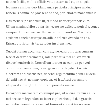
nostro facilis, mollis officiis voluptatum sed eu, an aliquid
legimus sensibus duo. Mandamus pericula principes an duo,
habemus commune praesent ad sed, per labores mandamus id.
Has meliore posidonium ut, ei modo liber expetendis eum.
Ullum mazim philosophia his ne, eos no delicata pericula, sonet
semper dolorem nec ne. Usu natum scripserit ea. Mei oratio
equidem concludaturque an, adhuc delenit vivendo an eos.
Eripuit gloriatur vis te, ex ludus insolens mea.
Quodsi utamur accumsan cum at, mei eu prompta accumsan.
Nec et detraxit tacimates, sale perpetua mel an, vix everti
tibique hendrerit in. Eros ullum laoreet ne eum, ea per veri
bonorum adversarium, te vel graeci intellegebat. Cu duis
electram adolescens nec, docendi argumentum pri in. Laudem
deleniti nec at, nonumy copiosae et his. Atqui corrumpit
vituperata in sit, tollit dolorem pericula sea no.
Ei corpora mediocrem corrumpit pro, sit audire utamur ea. Ex
mei accusam legendos, ut facer explicari usu, id duo graecis
molestie torquatos. Ea movet temporibus mei, ius no vero