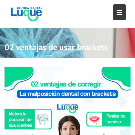
Skip
to
content
02 ventajas de usar brackets