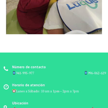
Número de contacto
941-995-977 ‎ ‎ ‎ ‎ ‎ ‎ ‎ ‎ ‎ ‎ ‎ ‎ ‎ ‎ ‎ ‎ ‎ ‎ ‎ ‎ ‎ ‎ ‎ ‎ ‎ ‎ ‎ ‎ ‎ ‎ ‎ ‎ ‎ ‎ ‎ ‎ ‎ ‎ ‎ ‎ ‎ ‎ ‎ ‎ ‎ ‎ ‎ ‎ ‎ ‎ ‎ ‎ ‎ ‎ ‎ ‎ ‎ ‎ ‎ ‎ ‎ ‎ ‎ ‎ ‎ ‎ ‎ ‎
996-062-629
Horario de atención
Lunes a Sábado: 10 am a 1pm – 2pm a 7pm
Ubicación