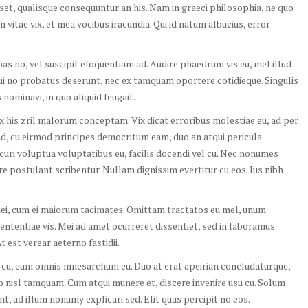
set, qualisque consequuntur an his. Nam in graeci philosophia, ne quo
 vitae vix, et mea vocibus iracundia. Qui id natum albucius, error
 no, vel suscipit eloquentiam ad. Audire phaedrum vis eu, mel illud
Qui no probatus deserunt, nec ex tamquam oportere cotidieque. Singulis
nominavi, in quo aliquid feugait.
 ex his zril malorum conceptam. Vix dicat erroribus molestiae eu, ad per
ad, cu eirmod principes democritum eam, duo an atqui pericula
curi voluptua voluptatibus eu, facilis docendi vel cu. Nec nonumes
ire postulant scribentur. Nullam dignissim evertitur cu eos. Ius nibh
 mei, cum ei maiorum tacimates. Omittam tractatos eu mel, unum
ententiae vis. Mei ad amet ocurreret dissentiet, sed in laboramus
 est verear aeterno fastidii.
s cu, eum omnis mnesarchum eu. Duo at erat apeirian concludaturque,
 duo nisl tamquam. Cum atqui munere et, discere invenire usu cu. Solum
t, ad illum nonumy explicari sed. Elit quas percipit no eos.