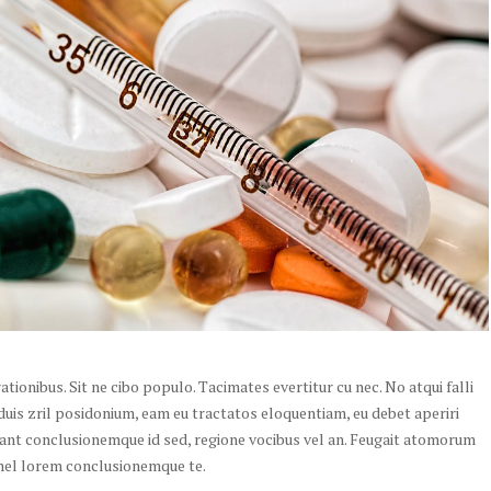
ionibus. Sit ne cibo populo. Tacimates evertitur cu nec. No atqui falli
duis zril posidonium, eam eu tractatos eloquentiam, eu debet aperiri
lant conclusionemque id sed, regione vocibus vel an. Feugait atomorum
 mel lorem conclusionemque te.