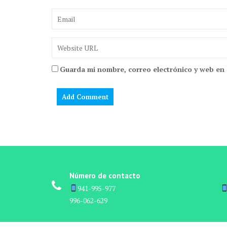
Guarda mi nombre, correo electrónico y web en
Número de contacto
941-995-977 ‎ ‎ ‎ ‎ ‎ ‎ ‎ ‎ ‎ ‎ ‎ ‎ ‎ ‎ ‎ ‎ ‎ ‎ ‎ ‎ ‎ ‎ ‎ ‎ ‎ ‎ ‎ ‎ ‎ ‎ ‎ ‎ ‎ ‎ ‎ ‎ ‎ ‎ ‎ ‎ ‎ ‎ ‎ ‎ ‎ ‎ ‎ ‎ ‎ ‎ ‎ ‎ ‎ ‎ ‎ ‎ ‎ ‎ ‎ ‎ ‎ ‎ ‎ ‎ ‎ ‎ ‎ ‎
996-062-629